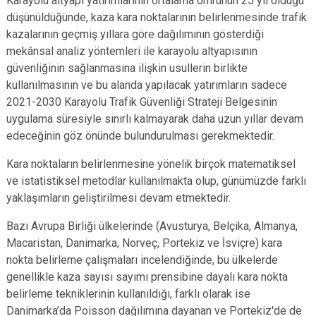
Karayolu altyapı yatırımlarının ortalama ömrünün 25 yıl olduğu
düşünüldüğünde, kaza kara noktalarının belirlenmesinde trafik
kazalarının geçmiş yıllara göre dağılımının gösterdiği
mekânsal analiz yöntemleri ile karayolu altyapısının
güvenliğinin sağlanmasına ilişkin usullerin birlikte
kullanılmasının ve bu alanda yapılacak yatırımların sadece
2021-2030 Karayolu Trafik Güvenliği Strateji Belgesinin
uygulama süresiyle sınırlı kalmayarak daha uzun yıllar devam
edeceğinin göz önünde bulundurulması gerekmektedir.
Kara noktaların belirlenmesine yönelik birçok matematiksel
ve istatistiksel metodlar kullanılmakta olup, günümüzde farklı
yaklaşımların geliştirilmesi devam etmektedir.
Bazı Avrupa Birliği ülkelerinde (Avusturya, Belçika, Almanya,
Macaristan, Danimarka, Norveç, Portekiz ve İsviçre) kara
nokta belirleme çalışmaları incelendiğinde, bu ülkelerde
genellikle kaza sayısı sayımı prensibine dayalı kara nokta
belirleme tekniklerinin kullanıldığı, farklı olarak ise
Danimarka’da Poisson dağılımına dayanan ve Portekiz'de de