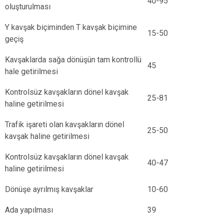
40-95
oluşturulması
Y kavşak biçiminden T kavşak biçimine
15-50
geçiş
Kavşaklarda sağa dönüşün tam kontrollü
45
hale getirilmesi
Kontrolsüz kavşakların dönel kavşak
25-81
haline getirilmesi
Trafik işareti olan kavşakların dönel
25-50
kavşak haline getirilmesi
Kontrolsüz kavşakların dönel kavşak
40-47
haline getirilmesi
Dönüşe ayrılmış kavşaklar
10-60
Ada yapılması
39